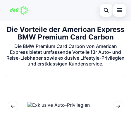
Suche öffnen
Die Vorteile der American Express
Startseite
BMW Premium Card Carbon
Auf der Website suchen
Finanzen
×
Die BMW Premium Card Carbon von American
Express bietet umfassende Vorteile für Auto- und
Suchen nach:
Kreditkarte
Reise-Liebhaber sowie exklusive Lifestyle-Privilegien
und erstklassigen Kundenservice.
Enter drücken zum Suchen oder ESC zum Schließen.
Investitionen
immobilienmarktes
debitkarte
Neugier