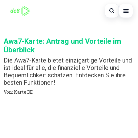
Suche öff
Startseite
Awa7-Karte: Antrag und Vorteile im
Auf der Website suchen
×
Finanzen
Überblick
Suchen nach:
Kreditkarte
Die Awa7-Karte bietet einzigartige Vorteile und
ist ideal für alle, die finanzielle Vorteile und
Enter drücken zum Suchen oder ESC zum
Investitionen
Bequemlichkeit schätzen. Entdecken Sie ihre
Schließen.
besten Funktionen!
immobilienmarktes
Von:
Karte DE
debitkarte
Neugier