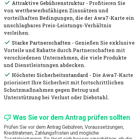
done
Attraktive Gebührenstruktur
- Profitieren Sie
von wettbewerbsfähigen Zinssätzen und
vorteilhaften Bedingungen, die der Awa7-Karte ein
unschlagbares Preis-Leistungs-Verhältnis
verleihen.
done
Starke Partnerschaften
- Genießen Sie exklusive
Vorteile und Rabatte durch Partnerschaften mit
verschiedenen Unternehmen, die viele Produkte
und Dienstleistungen abdecken.
done
Höchster Sicherheitsstandard
- Die Awa7-Karte
priorisiert Ihre Sicherheit mit fortschrittlichen
Schutzmaßnahmen gegen Betrug und
Unterstützung bei Verlust oder Diebstahl.
thumb_down
Was Sie vor dem Antrag prüfen sollten
Prüfen Sie vor dem Antrag Gebühren, Voraussetzungen,
Kreditrahmen, Zahlungsfristen und mögliche
Zusatzleistungen. So lässt sich besser einschätzen, ob die