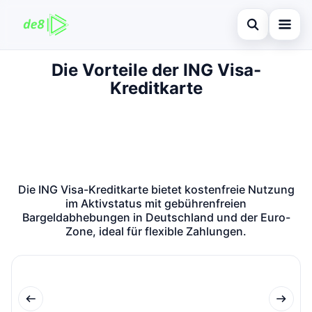
Suche öffnen
Die Vorteile der ING Visa-
Startseite
Kreditkarte
Auf der Website suchen
Finanzen
×
Suchen nach:
Kreditkarte
Enter drücken zum Suchen oder ESC zum Schließen.
Investitionen
Die ING Visa-Kreditkarte bietet kostenfreie Nutzung
immobilienmarktes
im Aktivstatus mit gebührenfreien
Bargeldabhebungen in Deutschland und der Euro-
debitkarte
Zone, ideal für flexible Zahlungen.
Neugier