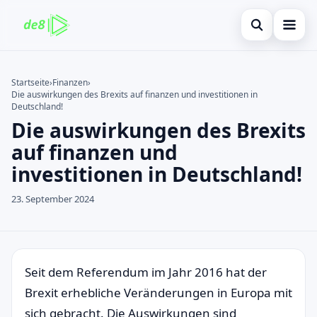
Suche öffnen
Startseite
Startseite
›
Finanzen
›
Die auswirkungen des Brexits auf finanzen und investitionen in
Auf der Website suchen
Finanzen
×
Deutschland!
Die auswirkungen des Brexits
Suchen nach:
Kreditkarte
auf finanzen und
Enter drücken zum Suchen oder ESC zum Schließen.
Investitionen
investitionen in Deutschland!
immobilienmarktes
23. September 2024
debitkarte
Neugier
Seit dem Referendum im Jahr 2016 hat der
Brexit erhebliche Veränderungen in Europa mit
sich gebracht. Die Auswirkungen sind