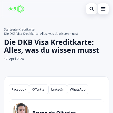
Suche öffnen
Startseite
Startseite
›
Kreditkarte
›
Die DKB Visa Kreditkarte: Alles, was du wissen musst
Auf der Website suchen
Finanzen
×
Die DKB Visa Kreditkarte:
Suchen nach:
Kreditkarte
Alles, was du wissen musst
Enter drücken zum Suchen oder ESC zum Schließen.
Investitionen
17. April 2024
immobilienmarktes
debitkarte
Facebook
X/Twitter
LinkedIn
WhatsApp
Neugier
Compartilhar
Bruno de Oliveira