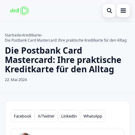
Suche öffnen
Startseite
Startseite
›
Kreditkarte
›
Die Postbank Card Mastercard: Ihre praktische Kreditkarte für den Alltag
Auf der Website suchen
Finanzen
×
Die Postbank Card
Suchen nach:
Kreditkarte
Mastercard: Ihre praktische
Kreditkarte für den Alltag
Enter drücken zum Suchen oder ESC zum Schließen.
Investitionen
22. Mai 2024
immobilienmarktes
debitkarte
Neugier
Facebook
X/Twitter
LinkedIn
WhatsApp
Compartilhar