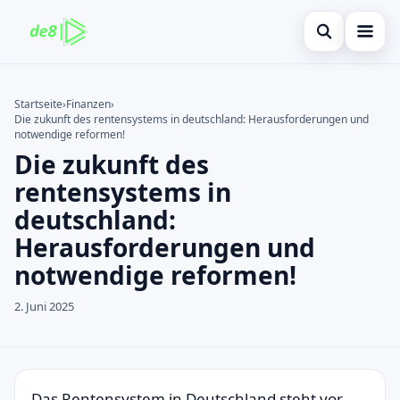
Suche öffnen
Startseite
Startseite
›
Finanzen
›
Die zukunft des rentensystems in deutschland: Herausforderungen und
Auf der Website suchen
Finanzen
×
notwendige reformen!
Die zukunft des
Suchen nach:
Kreditkarte
rentensystems in
Enter drücken zum Suchen oder ESC zum Schließen.
Investitionen
deutschland:
Herausforderungen und
immobilienmarktes
notwendige reformen!
debitkarte
2. Juni 2025
Neugier
Das Rentensystem in Deutschland steht vor