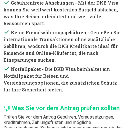
done
Gebührenfreie Abhebungen
- Mit der DKB Visa
können Sie weltweit kostenlos Bargeld abheben,
was Ihre Reisen erleichtert und wertvolle
Ressourcen spart.
done
Keine Fremdwährungsgebühren
- Genießen Sie
internationale Transaktionen ohne zusätzliche
Gebühren, wodurch die DKB Kreditkarte ideal für
Reisende und Online-Käufer ist, die nach
Einsparungen suchen.
done
Notfallpaket
- Die DKB Visa beinhaltet ein
Notfallpaket für Reisen und
Versicherungsoptionen, die zusätzlichen Schutz
für Ihre Sicherheit bieten.
thumb_down
Was Sie vor dem Antrag prüfen sollten
Prüfen Sie vor dem Antrag Gebühren, Voraussetzungen,
Kreditrahmen, Zahlungsfristen und mögliche
Zusatzleistungen. So lässt sich besser einschätzen, ob die