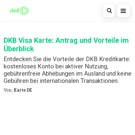
Suche öff
Startseite
DKB Visa Karte: Antrag und Vorteile im
Auf der Website suchen
×
Finanzen
Überblick
Suchen nach:
Kreditkarte
Entdecken Sie die Vorteile der DKB Kreditkarte:
kostenloses Konto bei aktiver Nutzung,
Enter drücken zum Suchen oder ESC zum
Investitionen
gebührenfreie Abhebungen im Ausland und keine
Schließen.
Gebühren bei internationalen Transaktionen.
immobilienmarktes
Von:
Karte DE
debitkarte
Neugier