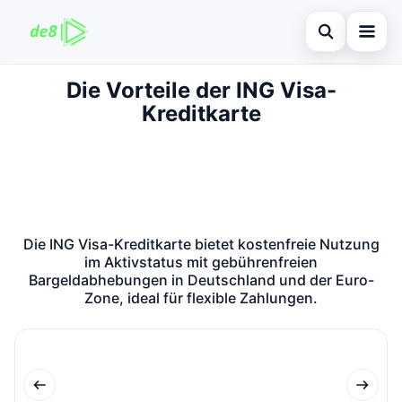
Suche öffnen
Die Vorteile der ING Visa-
Startseite
Kreditkarte
Auf der Website suchen
Finanzen
×
Suchen nach:
Kreditkarte
Enter drücken zum Suchen oder ESC zum Schließen.
Investitionen
Die ING Visa-Kreditkarte bietet kostenfreie Nutzung
immobilienmarktes
im Aktivstatus mit gebührenfreien
Bargeldabhebungen in Deutschland und der Euro-
debitkarte
Zone, ideal für flexible Zahlungen.
Neugier