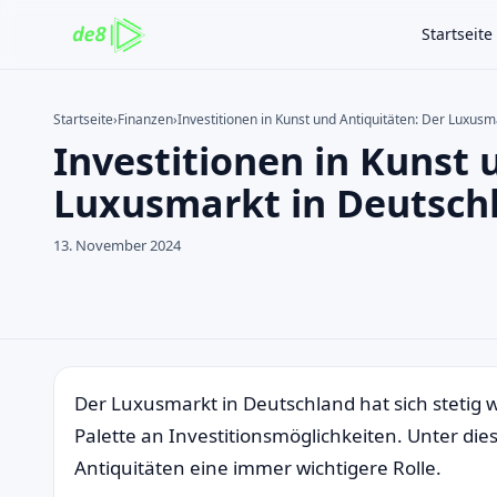
Startseite
Startseite
›
Finanzen
›
Investitionen in Kunst und Antiquitäten: Der Luxusm
Investitionen in Kunst 
Auf der Website suchen
Suchen nach:
Luxusmarkt in Deutsch
Enter drücken zum Suchen oder ESC zum Schließen.
13. November 2024
Der Luxusmarkt in Deutschland hat sich stetig w
Palette an Investitionsmöglichkeiten. Unter die
Antiquitäten eine immer wichtigere Rolle.