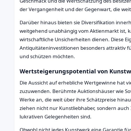
Geschmack und die Wertschätzung des Besitzers
der Vergangenheit und der Gegenwart, die weit
Darüber hinaus bieten sie Diversifikation inne
weitgehend unabhängig vom Aktienmarkt ist, k
wirtschaftliche Unsicherheiten dienen. Diese E
Antiquitäteninvestitionen besonders attraktiv für
und schützen möchten.
Wertsteigerungspotential von Kunst
Die Aussicht auf erhebliche Wertgewinne hat vi
zuzuwenden. Berühmte Auktionshäuser wie Soth
Werke an, die weit über ihre Schätzpreise hina
ziehen nicht nur Kunstliebhaber, sondern auch 
lukrativen Gelegenheiten sind.
Obwohl nicht jedes Kunstwerk eine Garantie für