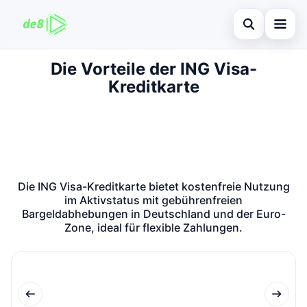
Suche öffnen
Die Vorteile der ING Visa-
Startseite
Kreditkarte
Auf der Website suchen
Finanzen
×
Suchen nach:
Kreditkarte
Enter drücken zum Suchen oder ESC zum Schließen.
Investitionen
Die ING Visa-Kreditkarte bietet kostenfreie Nutzung
immobilienmarktes
im Aktivstatus mit gebührenfreien
Bargeldabhebungen in Deutschland und der Euro-
debitkarte
Zone, ideal für flexible Zahlungen.
Neugier