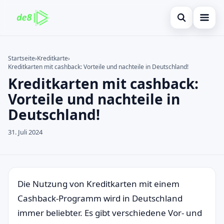
Suche öffnen
Startseite
Startseite
›
Kreditkarte
›
Kreditkarten mit cashback: Vorteile und nachteile in Deutschland!
Auf der Website suchen
Finanzen
×
Kreditkarten mit cashback:
Suchen nach:
Kreditkarte
Vorteile und nachteile in
Deutschland!
Enter drücken zum Suchen oder ESC zum Schließen.
Investitionen
31. Juli 2024
immobilienmarktes
debitkarte
Neugier
Die Nutzung von Kreditkarten mit einem
Cashback-Programm wird in Deutschland
immer beliebter. Es gibt verschiedene Vor- und