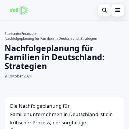
Suche öffnen
Startseite
Startseite
›
Finanzen
›
Nachfolgeplanung für Familien in Deutschland: Strategien
Auf der Website suchen
Finanzen
×
Nachfolgeplanung für
Suchen nach:
Kreditkarte
Familien in Deutschland:
Strategien
Enter drücken zum Suchen oder ESC zum Schließen.
Investitionen
9. Oktober 2024
immobilienmarktes
debitkarte
Neugier
Die Nachfolgeplanung für
Familienunternehmen in Deutschland ist ein
kritischer Prozess, der sorgfältige