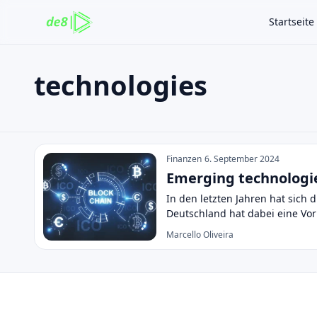
Startseite
technologies
Auf der Website suchen
Suchen nach:
technologies
Enter drücken zum Suchen oder ESC zum Schließen.
Finanzen
6. September 2024
Emerging technologie
In den letzten Jahren hat sich
Deutschland hat dabei eine Vor
Marcello Oliveira