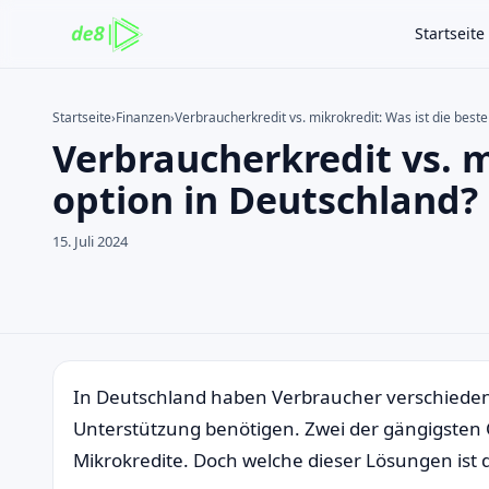
Startseite
Startseite
›
Finanzen
›
Verbraucherkredit vs. mikrokredit: Was ist die best
Verbraucherkredit vs. m
Auf der Website suchen
Suchen nach:
option in Deutschland?
Enter drücken zum Suchen oder ESC zum Schließen.
15. Juli 2024
In Deutschland haben Verbraucher verschiedene
Unterstützung benötigen. Zwei der gängigsten
Mikrokredite. Doch welche dieser Lösungen ist