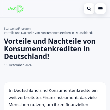
Suche öffnen
Startseite
Startseite
›
Finanzen
›
Vorteile und Nachteile von Konsumentenkrediten in Deutschland!
Auf der Website suchen
Finanzen
×
Vorteile und Nachteile von
Suchen nach:
Kreditkarte
Konsumentenkrediten in
Deutschland!
Enter drücken zum Suchen oder ESC zum Schließen.
Investitionen
18. Dezember 2024
immobilienmarktes
debitkarte
Neugier
In Deutschland sind Konsumentenkredite ein
weit verbreitetes Finanzinstrument, das viele
Menschen nutzen, um ihren finanziellen