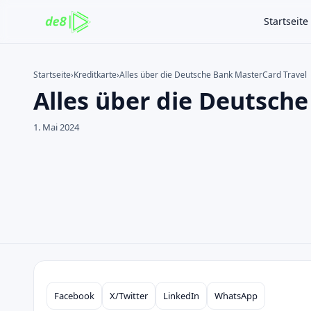
Startseite
Startseite
›
Kreditkarte
›
Alles über die Deutsche Bank MasterCard Travel
Alles über die Deutsch
Auf der Website suchen
Suchen nach:
1. Mai 2024
Enter drücken zum Suchen oder ESC zum Schließen.
Facebook
X/Twitter
LinkedIn
WhatsApp
Compartilhar