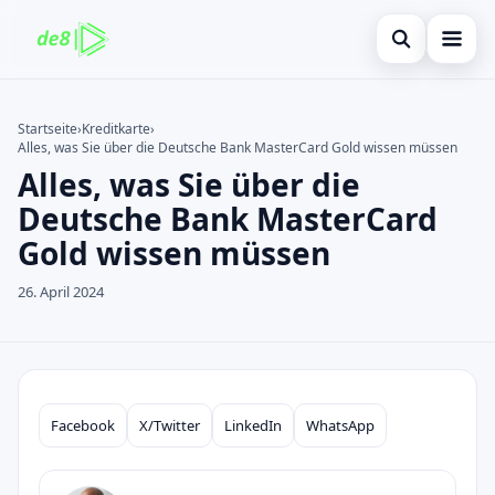
Suche öffnen
Startseite
Startseite
›
Kreditkarte
›
Alles, was Sie über die Deutsche Bank MasterCard Gold wissen müssen
Auf der Website suchen
Finanzen
×
Alles, was Sie über die
Suchen nach:
Kreditkarte
Deutsche Bank MasterCard
Gold wissen müssen
Enter drücken zum Suchen oder ESC zum Schließen.
Investitionen
26. April 2024
immobilienmarktes
debitkarte
Neugier
Facebook
X/Twitter
LinkedIn
WhatsApp
Compartilhar